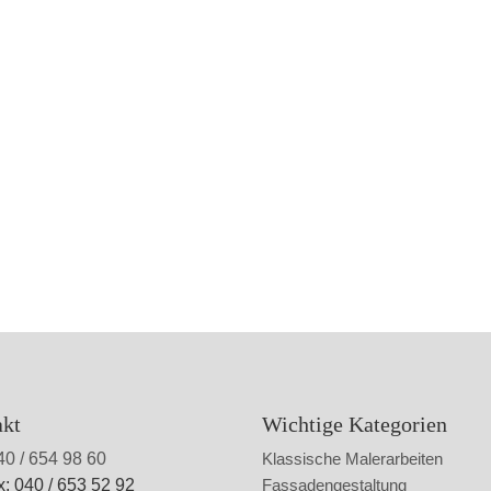
akt
Wichtige Kategorien
40 / 654 98 60
Klassische Malerarbeiten
x: 040 / 653 52 92
Fassadengestaltung