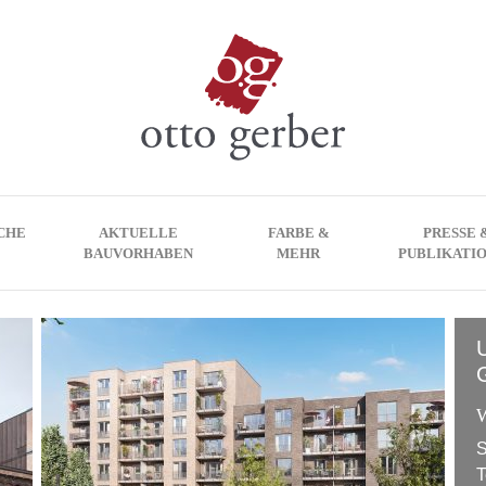
CHE
AKTUELLE
FARBE &
PRESSE 
BAUVORHABEN
MEHR
PUBLIKATI
W
S
T