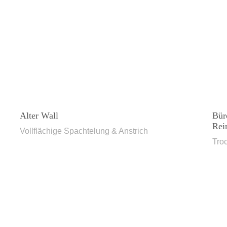
Alter Wall
Bür
Rei
Vollflächige Spachtelung & Anstrich
Tro